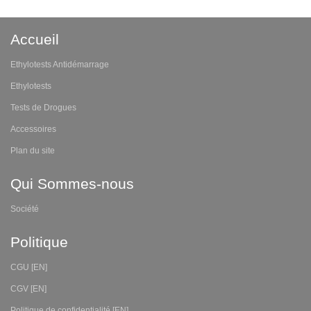
Accueil
Ethylotests Antidémarrage
Ethylotests
Tests de Drogues
Accessoires
Plan du site
Qui Sommes-nous
Société
Politique
CGU [EN]
CGV [EN]
Politique de confidentialité [EN]