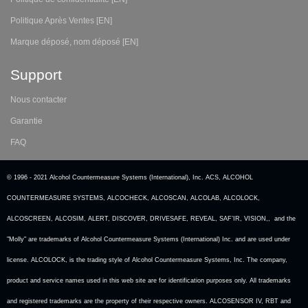
Politique Après Ventes [EN]
Marque déposé, nom déposé [EN]
Support
Nous contacter
Garantie
FAQ
© 1996 - 2021 Alcohol Countermeasure Systems (International), Inc. ACS, ALCOHOL
COUNTERMEASURE SYSTEMS, ALCOCHECK, ALCOSCAN, ALCOLAB, ALCOLOCK,
ALCOSCREEN, ALCOSIM, ALERT, DISCOVER, DRIVESAFE, REVEAL, SAF’IR, VISION,, and the
"Molly" are trademarks of Alcohol Countermeasure Systems (International) Inc. and are used under
license. ALCOLOCK, is the trading style of Alcohol Countermeasure Systems, Inc. The company,
product and service names used in this web site are for identification purposes only. All trademarks
and registered trademarks are the property of their respective owners. ALCOSENSOR IV, RBT and