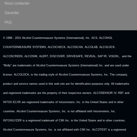
Nous contacter
Garantie
FAQ
© 1996 - 2021 Alcohol Countermeasure Systems (International), Inc. ACS, ALCOHOL
COUNTERMEASURE SYSTEMS, ALCOCHECK, ALCOSCAN, ALCOLAB, ALCOLOCK,
ALCOSCREEN, ALCOSIM, ALERT, DISCOVER, DRIVESAFE, REVEAL, SAF’IR, VISION,, and the
"Molly" are trademarks of Alcohol Countermeasure Systems (International) Inc. and are used under
license. ALCOLOCK, is the trading style of Alcohol Countermeasure Systems, Inc. The company,
product and service names used in this web site are for identification purposes only. All trademarks
and registered trademarks are the property of their respective owners. ALCOSENSOR IV, RBT and
INTOX EC/IR are registered trademarks of Intoximeters, Inc. in the United States and in other
countries. Alcohol Countermeasure Systems, Inc. is not affiliated with Intoximeters, Inc.
INTOXILYZER is a registered trademark of CMI Inc. in the United States and in other countries.
Alcohol Countermeasure Systems, Inc. is not affiliated with CMI Inc. ALCOTEST is a registered