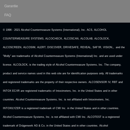
Garantie
FAQ
© 1996 - 2021 Alcohol Countermeasure Systems (International), Inc. ACS, ALCOHOL
COUNTERMEASURE SYSTEMS, ALCOCHECK, ALCOSCAN, ALCOLAB, ALCOLOCK,
ALCOSCREEN, ALCOSIM, ALERT, DISCOVER, DRIVESAFE, REVEAL, SAF’IR, VISION,, and the
"Molly" are trademarks of Alcohol Countermeasure Systems (International) Inc. and are used under
license. ALCOLOCK, is the trading style of Alcohol Countermeasure Systems, Inc. The company,
product and service names used in this web site are for identification purposes only. All trademarks
and registered trademarks are the property of their respective owners. ALCOSENSOR IV, RBT and
INTOX EC/IR are registered trademarks of Intoximeters, Inc. in the United States and in other
countries. Alcohol Countermeasure Systems, Inc. is not affiliated with Intoximeters, Inc.
INTOXILYZER is a registered trademark of CMI Inc. in the United States and in other countries.
Alcohol Countermeasure Systems, Inc. is not affiliated with CMI Inc. ALCOTEST is a registered
trademark of Drägerwerk AG & Co. in the United States and in other countries. Alcohol