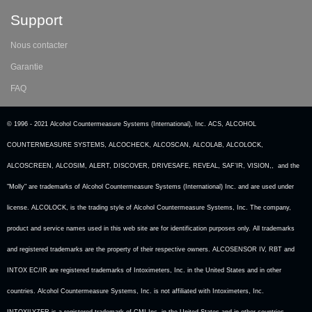
Support
Nous contacter
Garantie
FAQ
© 1996 - 2021 Alcohol Countermeasure Systems (International), Inc. ACS, ALCOHOL
COUNTERMEASURE SYSTEMS, ALCOCHECK, ALCOSCAN, ALCOLAB, ALCOLOCK,
ALCOSCREEN, ALCOSIM, ALERT, DISCOVER, DRIVESAFE, REVEAL, SAF’IR, VISION,, and the
"Molly" are trademarks of Alcohol Countermeasure Systems (International) Inc. and are used under
license. ALCOLOCK, is the trading style of Alcohol Countermeasure Systems, Inc. The company,
product and service names used in this web site are for identification purposes only. All trademarks
and registered trademarks are the property of their respective owners. ALCOSENSOR IV, RBT and
INTOX EC/IR are registered trademarks of Intoximeters, Inc. in the United States and in other
countries. Alcohol Countermeasure Systems, Inc. is not affiliated with Intoximeters, Inc.