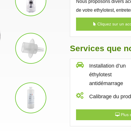
Nous proposons divers acc
de votre ethylotest, entret
Cliquez sur un acc
Services que 
Installation d’un
éthylotest
antidémarrage
Calibrage du prod
Plus d