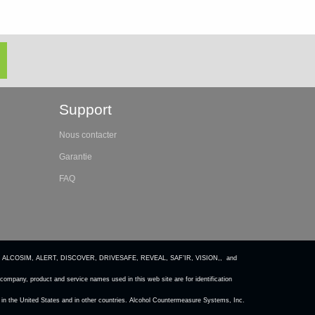
Support
Nous contacter
Garantie
FAQ
 ALCOSIM, ALERT, DISCOVER, DRIVESAFE, REVEAL, SAF’IR, VISION,, and
ompany, product and service names used in this web site are for identification
in the United States and in other countries. Alcohol Countermeasure Systems, Inc.