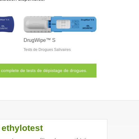
DrugWipe™ S
Tests de Drogues Salivaires
 complete de tests de dépistage de drogues.
 ethylotest