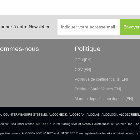
bonner à notre Newsletter
Sommes-nous
Politique
CGU [EN]
CGV [EN]
Politique de confidentialité [EN]
Politique Après Ventes [EN]
Marque déposé, nom déposé [EN]
CS, ALCOHOL COUNTERMEASURE SYSTEMS, ALCOCHECK, ALCOSCAN, ALCOLAB, ALCOLOCK, ALCOSCREEN,
and are used under license. ALCOLOCK, is the trading style of Alcohol Countermeasure Systems, Inc. The c
 respective owners. ALCOSENSOR IV, RBT and INTOX EC/IR are registered trademarks of Intoximeters, Inc. 