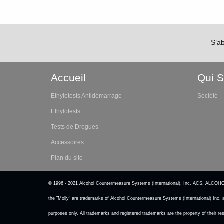
S’a
Accueil
Qui 
Ethylotests Antidémarrage
Société
Ethylotests
Tests de Drogues
Accessoires
Plan du site
© 1996 - 2021 Alcohol Countermeasure Systems (International), Inc. A
the "Molly" are trademarks of Alcohol Countermeasure Systems (International) Inc. 
purposes only. All trademarks and registered trademarks are the property of their