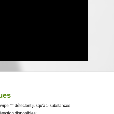
ues
wipe ™ détectent jusqu'à 5 substances
étection disponibles: