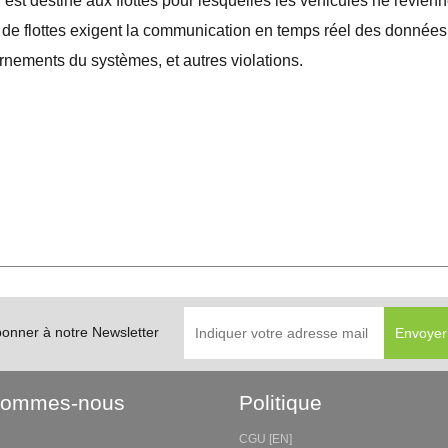
estiné aux flottes pour lesquelles les véhicules ne revienn
s de flottes exigent la communication en temps réel des données
ournements du systèmes, et autres violations.
bonner à notre Newsletter
Sommes-nous
Politique
CGU [EN]