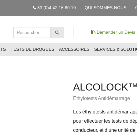
33 (0)4 42 16 60 10
QUI SOMMES-NOUS
Demander un Devis
STS
TESTS DE DROGUES
ACCESSOIRES
SERVICES & SOLUT
ALCOLOCK™ L
Ethylotests Antidémarrage
Les éthylotests antidémarra
pour effectuer les tests de d
conducteur, et d’une unité d