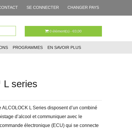
CONTACT
SE CONNECTER
CHANGER PAYS
0 élément(s) - €0,00
IONS
PROGRAMMES
EN SAVOIR PLUS
 series
ge ALCOLOCK L Series disposent d’un combiné
épistage d’alcool et communiquer avec le
e commande électronique (ECU) qui se connecte