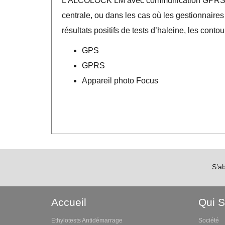
L’ALCOLOCK LM avec communication GPRS est d
centrale, ou dans les cas où les gestionnaire
résultats positifs de tests d’haleine, les cont
GPS
GPRS
Appareil photo Focus
S’a
Accueil
Qui 
Ethylotests Antidémarrage
Société