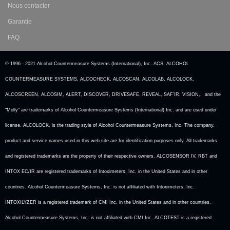
Nous contacter
Garantie
FAQ
© 1996 - 2021 Alcohol Countermeasure Systems (International), Inc. ACS, ALCOHOL
COUNTERMEASURE SYSTEMS, ALCOCHECK, ALCOSCAN, ALCOLAB, ALCOLOCK,
ALCOSCREEN, ALCOSIM, ALERT, DISCOVER, DRIVESAFE, REVEAL, SAF’IR, VISION,, and the
"Molly" are trademarks of Alcohol Countermeasure Systems (International) Inc. and are used under
license. ALCOLOCK, is the trading style of Alcohol Countermeasure Systems, Inc. The company,
product and service names used in this web site are for identification purposes only. All trademarks
and registered trademarks are the property of their respective owners. ALCOSENSOR IV, RBT and
INTOX EC/IR are registered trademarks of Intoximeters, Inc. in the United States and in other
countries. Alcohol Countermeasure Systems, Inc. is not affiliated with Intoximeters, Inc.
INTOXILYZER is a registered trademark of CMI Inc. in the United States and in other countries.
Alcohol Countermeasure Systems, Inc. is not affiliated with CMI Inc. ALCOTEST is a registered