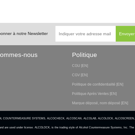
bonner à notre Newsletter
Sommes-nous
Politique
CGU [EN]
CGV [EN]
Politique de confidentialité [EN]
Politique Après Ventes [EN]
Marque déposé, nom déposé [EN]
CS, ALCOHOL COUNTERMEASURE SYSTEMS, ALCOCHECK, ALCOSCAN, ALCOLAB, ALCOLOCK, ALCOSCREEN,
and are used under license. ALCOLOCK, is the trading style of Alcohol Countermeasure Systems, Inc. The c