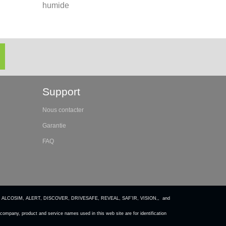
humide
Support
Nous contacter
Garantie
FAQ
 ALCOSIM, ALERT, DISCOVER, DRIVESAFE, REVEAL, SAF’IR, VISION,, and
ompany, product and service names used in this web site are for identification