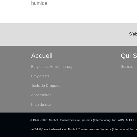
humide
S’a
Accueil
Qui 
Ethylotests Antidémarrage
Société
Ethylotests
Tests de Drogues
Accessoires
Plan du site
© 1996 - 2021 Alcohol Countermeasure Systems (International), Inc. A
the "Molly" are trademarks of Alcohol Countermeasure Systems (International) Inc. 