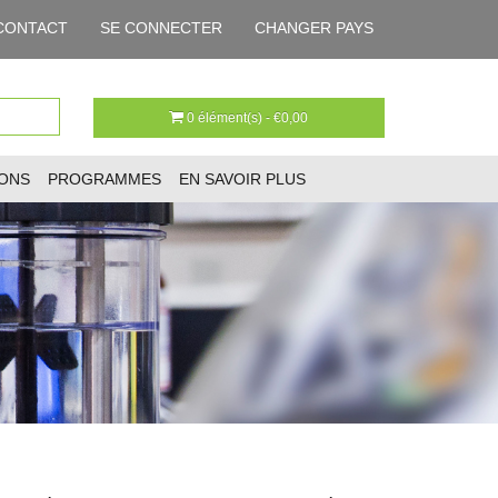
CONTACT
SE CONNECTER
CHANGER PAYS
0 élément(s) - €0,00
IONS
PROGRAMMES
EN SAVOIR PLUS