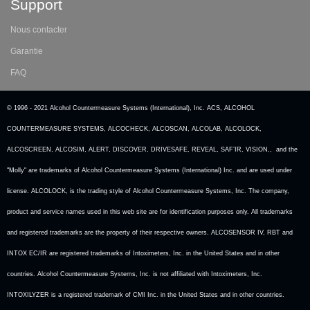
Support
Nous contacter
Garantie
FAQ
© 1996 - 2021 Alcohol Countermeasure Systems (International), Inc. ACS, ALCOHOL
COUNTERMEASURE SYSTEMS, ALCOCHECK, ALCOSCAN, ALCOLAB, ALCOLOCK,
ALCOSCREEN, ALCOSIM, ALERT, DISCOVER, DRIVESAFE, REVEAL, SAF’IR, VISION,, and the
"Molly" are trademarks of Alcohol Countermeasure Systems (International) Inc. and are used under
license. ALCOLOCK, is the trading style of Alcohol Countermeasure Systems, Inc. The company,
product and service names used in this web site are for identification purposes only. All trademarks
and registered trademarks are the property of their respective owners. ALCOSENSOR IV, RBT and
INTOX EC/IR are registered trademarks of Intoximeters, Inc. in the United States and in other
countries. Alcohol Countermeasure Systems, Inc. is not affiliated with Intoximeters, Inc.
INTOXILYZER is a registered trademark of CMI Inc. in the United States and in other countries.