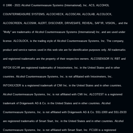
© 1996 - 2021 Alcohol Countermeasure Systems (International), Inc. ACS, ALCOHOL
COUNTERMEASURE SYSTEMS, ALCOCHECK, ALCOSCAN, ALCOLAB, ALCOLOCK,
ALCOSCREEN, ALCOSIM, ALERT, DISCOVER, DRIVESAFE, REVEAL, SAF’IR, VISION,, and the
"Molly" are trademarks of Alcohol Countermeasure Systems (International) Inc. and are used under
license. ALCOLOCK, is the trading style of Alcohol Countermeasure Systems, Inc. The company,
product and service names used in this web site are for identification purposes only. All trademarks
and registered trademarks are the property of their respective owners. ALCOSENSOR IV, RBT and
INTOX EC/IR are registered trademarks of Intoximeters, Inc. in the United States and in other
countries. Alcohol Countermeasure Systems, Inc. is not affiliated with Intoximeters, Inc.
INTOXILYZER is a registered trademark of CMI Inc. in the United States and in other countries.
Alcohol Countermeasure Systems, Inc. is not affiliated with CMI Inc. ALCOTEST is a registered
trademark of Drägerwerk AG & Co. in the United States and in other countries. Alcohol
Countermeasure Systems, Inc. is not affiliated with Drägerwerk AG & Co. SS1-1000 and SS1-20/20
are registered trademarks of Smart Start, Inc. in the United States and in other countries. Alcohol
Countermeasure Systems, Inc. is not affiliated with Smart Start, Inc. FC100 is a registered