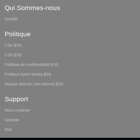
Qui Sommes-nous
Société
Politique
CGU [EN]
CGV [EN]
Politique de confidentialité [EN]
Politique Après Ventes [EN]
Marque déposé, nom déposé [EN]
Support
Nous contacter
Garantie
FAQ